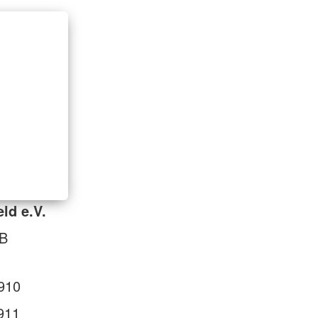
ld e.V.
 B
910
911