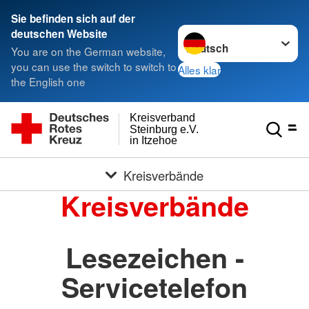
Sie befinden sich auf der
Sprache wechseln zu
deutschen Website
You are on the German website,
you can use the switch to switch to
Alles klar
the English one
Kreisverband
Steinburg e.V.
in Itzehoe
Kreisverbände
Kreisverbände
Lesezeichen -
Servicetelefon