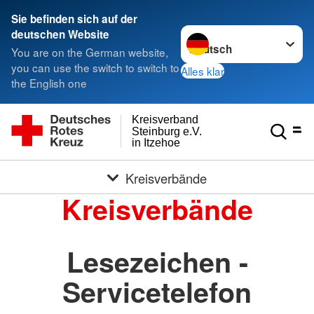
Sie befinden sich auf der
Sprache wechseln zu
deutschen Website
You are on the German website,
you can use the switch to switch to
Alles klar
the English one
Kreisverband
Steinburg e.V.
in Itzehoe
Kreisverbände
Kreisverbände
Lesezeichen -
Servicetelefon