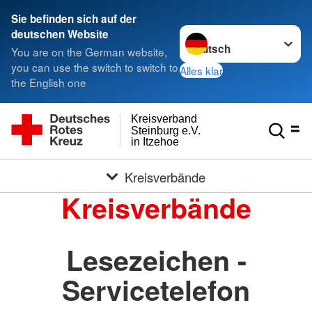
Sie befinden sich auf der
Sprache wechseln zu
deutschen Website
You are on the German website,
you can use the switch to switch to
Alles klar
the English one
Kreisverband
Steinburg e.V.
in Itzehoe
Kreisverbände
Kreisverbände
Lesezeichen -
Servicetelefon