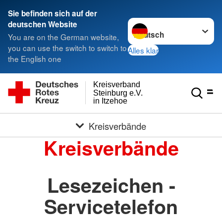
Sie befinden sich auf der
Sprache wechseln zu
deutschen Website
You are on the German website,
you can use the switch to switch to
Alles klar
the English one
Kreisverband
Steinburg e.V.
in Itzehoe
Kreisverbände
Kreisverbände
Lesezeichen -
Servicetelefon