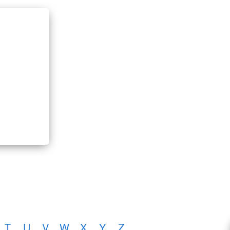
T
U
V
W
X
Y
Z