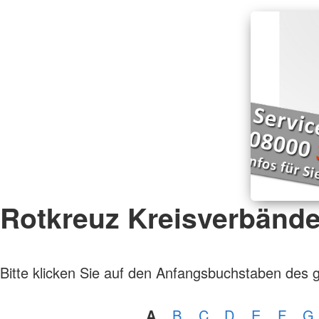
Rotkreuz Kreisverbänd
Bitte klicken Sie auf den Anfangsbuchstaben des 
A
B
C
D
E
F
G