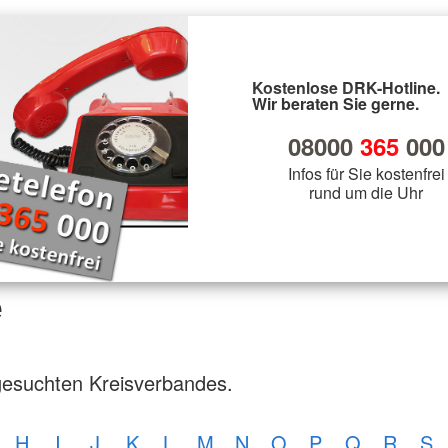
Kostenlose DRK-Hotline.
Wir beraten Sie gerne.
08000
365
000
Infos für Sie kostenfrei
rund um die Uhr
e
gesuchten Kreisverbandes.
H
I
J
K
L
M
N
O
P
Q
R
S