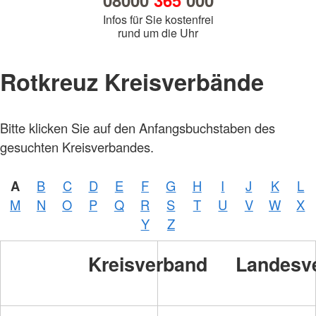
08000
365
000
Infos für Sie kostenfrei
rund um die Uhr
Rotkreuz Kreisverbände
Bitte klicken Sie auf den Anfangsbuchstaben des
gesuchten Kreisverbandes.
A
B
C
D
E
F
G
H
I
J
K
L
M
N
O
P
Q
R
S
T
U
V
W
X
Y
Z
Kreisverband
Landesv