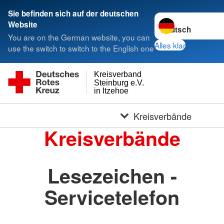
Sie befinden sich auf der deutschen
Sprache wechseln 
Website
You are on the German website, you can
Alles klar
use the switch to switch to the English one
Kreisverband
Steinburg e.V.
in Itzehoe
Kreisverbände
Kreisverbände
Lesezeichen -
Servicetelefon