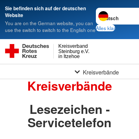
Sie befinden sich auf der deutschen
Sprache wechseln 
Website
You are on the German website, you can
Alles klar
use the switch to switch to the English one
Kreisverband
Steinburg e.V.
in Itzehoe
Kreisverbände
Kreisverbände
Lesezeichen -
Servicetelefon