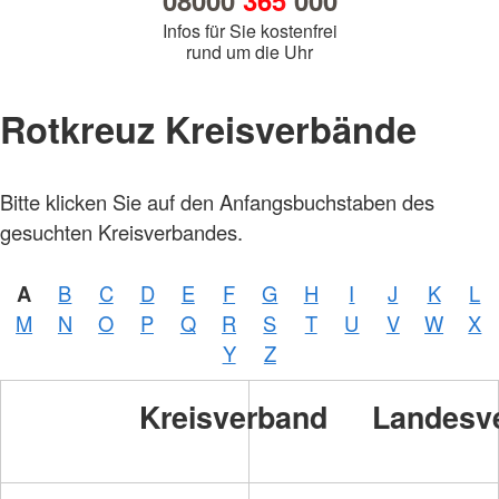
08000
365
000
Infos für Sie kostenfrei
rund um die Uhr
Rotkreuz Kreisverbände
Bitte klicken Sie auf den Anfangsbuchstaben des
gesuchten Kreisverbandes.
A
B
C
D
E
F
G
H
I
J
K
L
M
N
O
P
Q
R
S
T
U
V
W
X
Y
Z
Kreisverband
Landesv